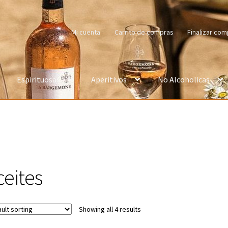
Mi cuenta
Carrito de compras
Finalizar com
Espirituosas
Aperitivos
No Alcoholicas
nalizar compra
Mi cuenta
ceites
Showing all 4 results