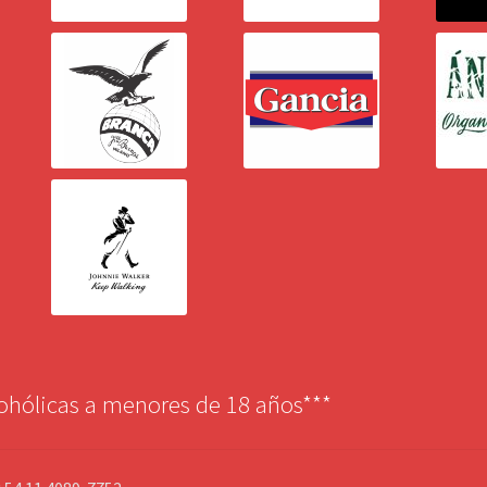
cohólicas a menores de 18 años***