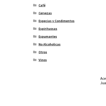
Café
Cervezas
Especias y Condimentos
Espirituosas
Espumantes
No Alcoholicas
Otros
Vinos
Ace
Jua