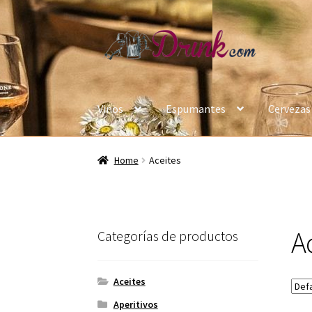
Ir
Ir
a
a
la
la
navegación
página
Vinos
Espumantes
Cervezas
Inicio
Bienvenido
Blog
Carrito de compras
Fi
Home
Aceites
A
Categorías de productos
Aceites
Aperitivos