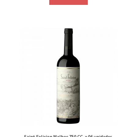
Saint Felicien Malbec 750 CC, x 06 unidades.