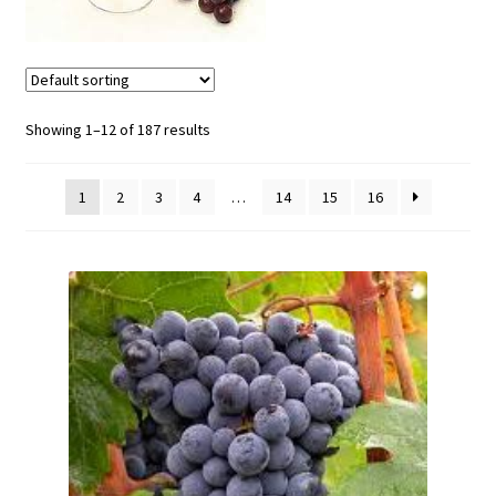
Showing 1–12 of 187 results
1
2
3
4
…
14
15
16