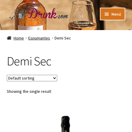
Ir
Ir
Menú
a
a
la
la
Inicio
navegación
página
Home
Espumantes
Demi Sec
Bienvenido
Demi Sec
Blog
Carrito de compras
Showing the single result
Finalizar compra
Mi cuenta