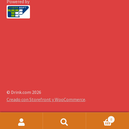
Powered by
© Drink.com 2026
Creado con Storefront y WooCommerce
.
0
Search
Search